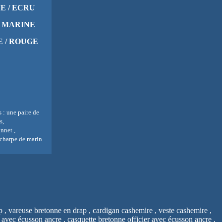
E / ECRU
/ MARINE
 / ROUGE
s : une paire de
s,
onnet ,
 écharpe de marin
 , vareuse bretonne en drap , cardigan cashemire , veste cashemire ,
ne avec écusson ancre , casquette bretonne officier avec écusson ancre ,