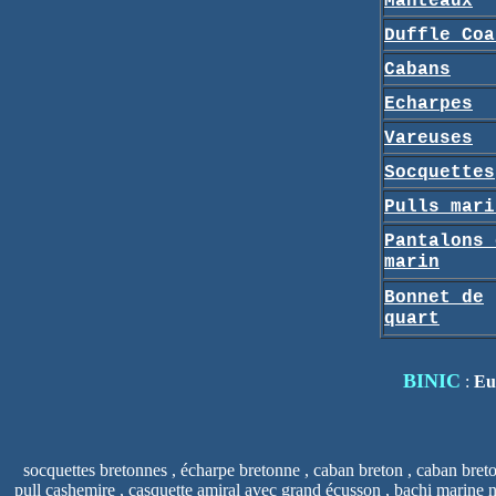
Manteaux
Duffle Coa
Cabans
Echarpes
Vareuses
Socquettes
Pulls mari
Pantalons 
marin
Bonnet de
quart
BINIC
:
Eu
socquettes bretonnes , écharpe bretonne , caban breton , caban bret
pull cashemire , casquette amiral avec grand écusson , bachi marine nat