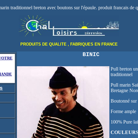
marin traditionnel breton avec boutons sur l'épaule. produit francais de q
PRODUITS DE QUALITE , FABRIQUES EN FRANCE
BINIC
VOTRE
Pull breton u
MANDE
traditionnel
Pull marin Sa
s
Bretagne Nor
Boutonné sur 
Forme ample
100% Pure lai
COULEURS