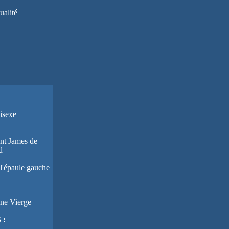
ualité
nisexe
int James de
d
l'épaule gauche
ne Vierge
 :