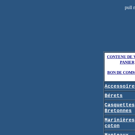
pull 
CONTENU DE 
PANIER
BON DE COM
Accessoire
Bérets
Casquettes
Bretonnes
Marinières
coton