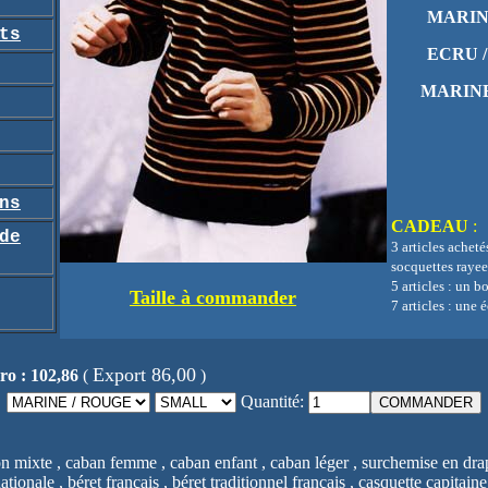
MARIN
ts
ECRU 
MARINE
ns
CADEAU
:
de
3 articles acheté
socquettes rayee
5 articles : un b
Taille à commander
7 articles : une
Export 86,00
ro : 102,86
(
)
Quantité:
on mixte , caban femme , caban enfant , caban léger , surchemise en drap
ionale , béret français , béret traditionnel français , casquette capitai