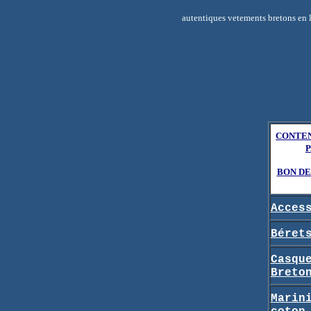
autentiques vetements bretons en la
CONTEN
P
BON D
Acces
Béret
Casqu
Breto
Marin