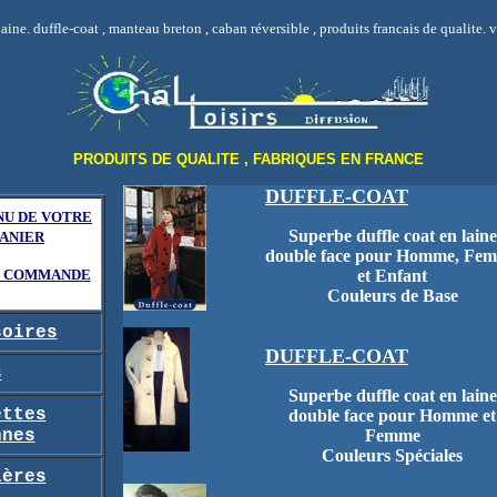
ine. duffle-coat , manteau breton , caban réversible , produits francais de qualite. v
PRODUITS DE QUALITE , FABRIQUES EN FRANCE
DUFFLE-COAT
U DE VOTRE
Superbe duffle coat en laine
ANIER
double face pour Homme, Fe
E COMMANDE
et Enfant
Couleurs de Base
soires
DUFFLE-COAT
s
Superbe duffle coat en laine
ettes
double face pour Homme et
nnes
Femme
Couleurs Spéciales
ières