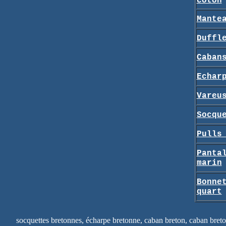
coton
Mante
Duffl
Caban
Echar
Vareu
Socqu
Pulls
Panta
marin
Bonne
quart
socquettes bretonnes, écharpe bretonne, caban breton, caban breto