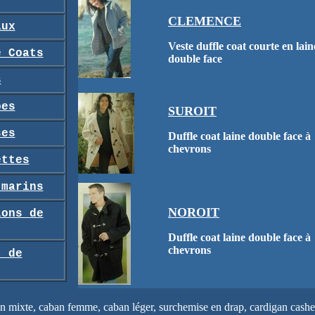
CLEMENCE
aux
Veste duffle coat courte en lain
e Coats
double face
s
pes
SUROIT
ses
Duffle coat laine double face à
chevrons
ettes
 marins
NOROIT
lons de
Duffle coat laine double face à
chevrons
t de
n mixte, caban femme, caban léger, surchemise en drap, cardigan cashem