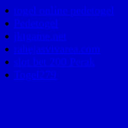
togel online pedetogel
Pedetogel
jktgame.net
rahejasvivarea.com
slot bet 200 Perak
Togel279